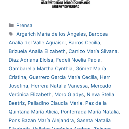
Prensa
Argerich María de los Ángeles
,
Barbosa
Analía del Valle Aguaisol
,
Barros Cecilia
,
Brizuela Analía Elizabeth
,
Carrizo María Silvana
,
Diaz Adriana Eloísa
,
Fedeli Noelia Paola
,
Gambarella Martha Cynthia
,
Gómez María
Cristina
,
Guerrero García María Cecilia
,
Herr
Josefina
,
Herrera Natalia Vanessa
,
Mercado
Verónica Elizabeth
,
Moro Gladys
,
Nieva Stella
Beatriz
,
Palladino Claudia Maria
,
Paz de la
Quintana María Alicia
,
Ponferrada María Natalia
,
Pons Bazán María Alejandra
,
Saseta Natalia
Elizabeth
,
Vallejos Verónica Andrea
,
Zalazar