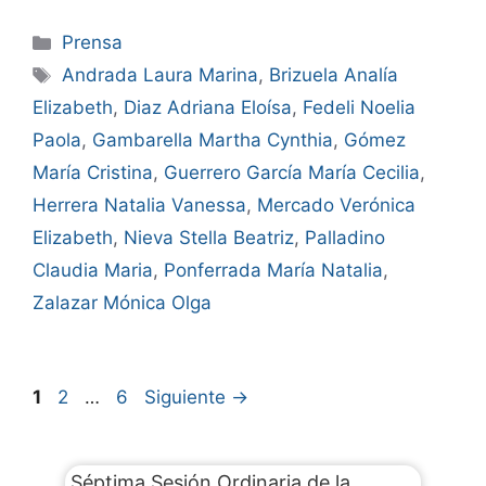
Prensa
Andrada Laura Marina
,
Brizuela Analía
Elizabeth
,
Diaz Adriana Eloísa
,
Fedeli Noelia
Paola
,
Gambarella Martha Cynthia
,
Gómez
María Cristina
,
Guerrero García María Cecilia
,
Herrera Natalia Vanessa
,
Mercado Verónica
Elizabeth
,
Nieva Stella Beatriz
,
Palladino
Claudia Maria
,
Ponferrada María Natalia
,
Zalazar Mónica Olga
1
2
…
6
Siguiente
→
Séptima Sesión Ordinaria de la