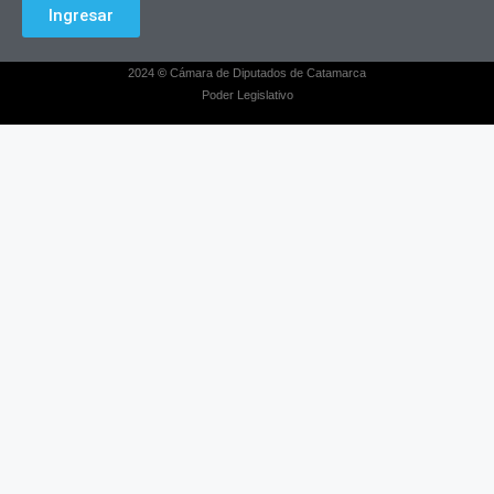
Ingresar
2024
©
Cámara de Diputados de Catamarca
Poder Legislativo