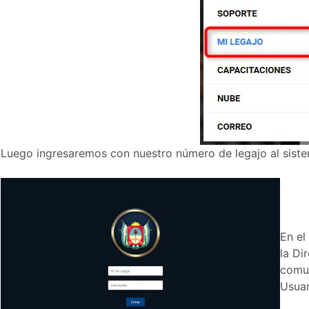
Luego ingresaremos con nuestro número de legajo al sist
En el
la Di
comun
Usuar