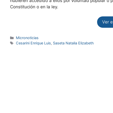
hubieren accedido a ellos por voluntad popular o p
Constitución o en la ley.
Ver 
Micronoticias
Cesarini Enrique Luis
,
Saseta Natalia Elizabeth