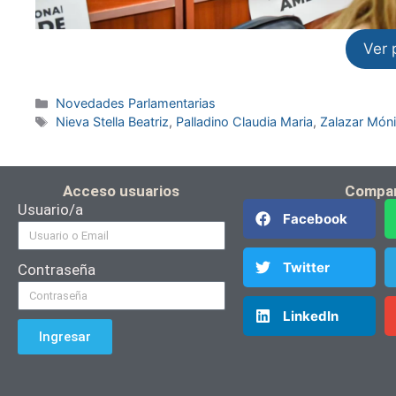
Ver 
Novedades Parlamentarias
Nieva Stella Beatriz
,
Palladino Claudia Maria
,
Zalazar Món
Acceso usuarios
Compar
Usuario/a
Facebook
Twitter
Contraseña
LinkedIn
Ingresar