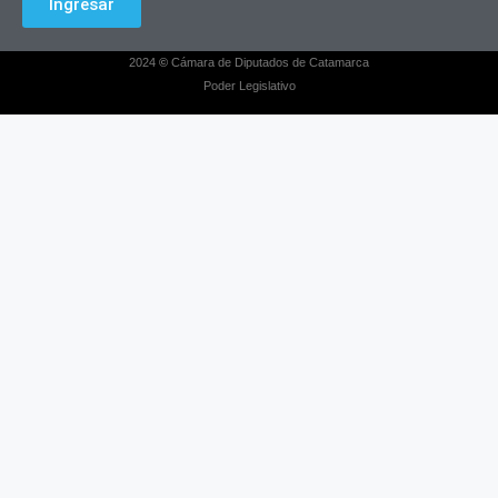
Ingresar
2024
©
Cámara de Diputados de Catamarca
Poder Legislativo