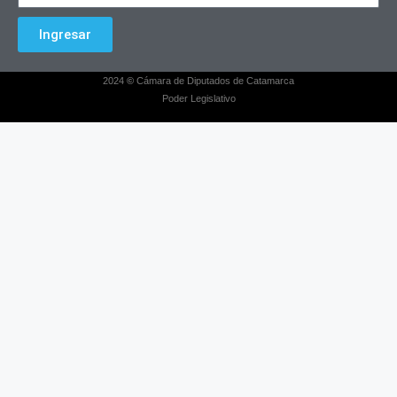
Ingresar
2024
©
Cámara de Diputados de Catamarca
Poder Legislativo