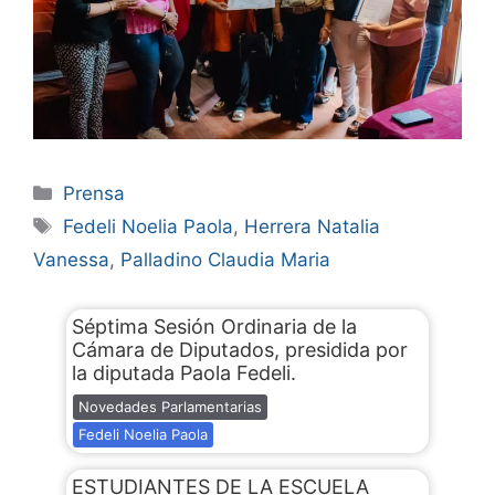
Prensa
Fedeli Noelia Paola
,
Herrera Natalia
Vanessa
,
Palladino Claudia Maria
Séptima Sesión Ordinaria de la
Cámara de Diputados, presidida por
la diputada Paola Fedeli.
Novedades Parlamentarias
Fedeli Noelia Paola
ESTUDIANTES DE LA ESCUELA