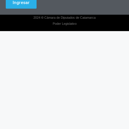
Ingresar
2024
©
Cámara de Diputados de Catamarca
Poder Legislativo