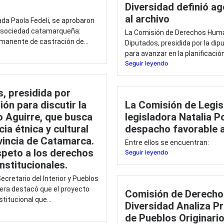
Diversidad definió ag
al archivo
tada Paola Fedeli, se aprobaron
a sociedad catamarqueña:
La Comisión de Derechos Human
rmanente de castración de...
Diputados, presidida por la dip
para avanzar en la planificación
Seguir leyendo
, presidida por
ión para discutir la
La Comisión de Legisl
 Aguirre, que busca
legisladora Natalia P
ia étnica y cultural
despacho favorable a
vincia de Catamarca.
Entre ellos se encuentran:
espeto a los derechos
Seguir leyendo
nstitucionales.
ecretario del Interior y Pueblos
ivera destacó que el proyecto
Comisión de Derecho
titucional que...
Diversidad Analiza 
de Pueblos Originari