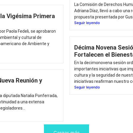
La Comisión de Derechos Human
Adriana Díaz, llevó a cabo una 
 la Vigésima Primera
propuesta presentada por Gusta
Seguir leyendo
por Paola Fedeli, se aprobaron
ambiental y cultural de
oamericano de Ambiente y
Décima Novena Sesión
Fortalecen el Bienest
En la decimonovena sesión ordi
importantes iniciativas que im
cultura y la seguridad de nue
Nueva Reunión y
iniciativas reafirman nuestro 
Seguir leyendo
la diputada Natalia Ponferrada,
ontinuidad a una extensa
legisladores...
Cargar más