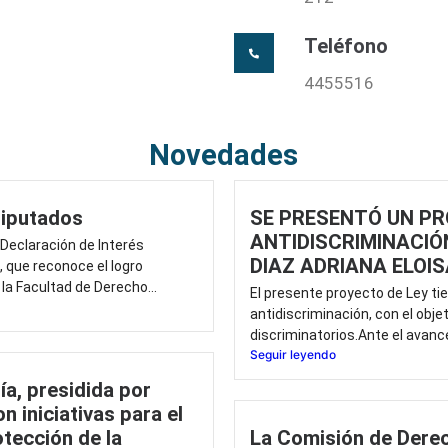
Teléfono
4455516
Novedades
Diputados
SE PRESENTÓ UN PR
ANTIDISCRIMINACIÓ
Declaración de Interés
DIAZ ADRIANA ELOIS
, que reconoce el logro
a Facultad de Derecho...
El presente proyecto de Ley tien
antidiscriminación, con el obje
discriminatorios.Ante el avance
Seguir leyendo
ía, presidida por
n iniciativas para el
rotección de la
La Comisión de Dere